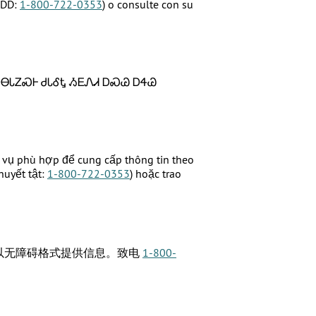
TDD:
1-800-722-0353
) o consulte con su
ᎾᏓᏃᏍᎰ ᏧᏓᎴᎿ ᏱᎬᏁᏗ ᎠᏍᏊ ᎠᏎᏊ
h vụ phù hợp để cung cấp thông tin theo
uyết tật:
1-800-722-0353
) hoặc trao
以无障碍格式提供信息。致电
1-800-