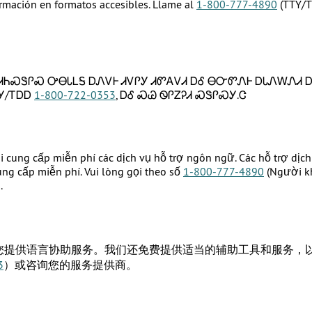
ormación en formatos accesibles. Llame al
1-800-777-4890
(TTY/
ᏂᏍᏕᎵᏍ ᎤᎾᏓᏞᎦ ᎠᏁᏙᎰ ᏗᏙᎵᎩ ᏗᏛᎪᏙᏗ ᎠᎴ ᎾᏅᏛᏁᎰ ᎠᏓᏁᎳᏁᏗ Ꭰ
Ꭹ/ᎢᎠᎠ
1-800-722-0353
, ᎠᎴ ᏍᏊ ᏫᎵᏃᎮᏗ ᏍᏕᎵᏍᎩ.Ꮳ
ôi cung cấp miễn phí các dịch vụ hỗ trợ ngôn ngữ. Các hỗ trợ dịc
ng cấp miễn phí. Vui lòng gọi theo số
1-800-777-4890
(Người kh
.
为您提供语言协助服务。我们还免费提供适当的辅助工具和服务，
3
）或咨询您的服务提供商。