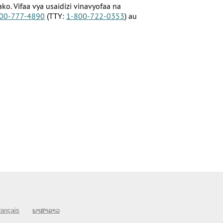
. Vifaa vya usaidizi vinavyofaa na
00-777-4890
(TTY:
1-800-722-0353
) au
rançais
ພາສາລາວ