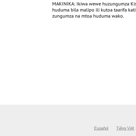
MAKINIKA: Ikiwa wewe huzungumza Kiswa
huduma bila malipo ili kutoa taarifa ka
zungumza na mtoa huduma wako.
Español
Tiếng Việt