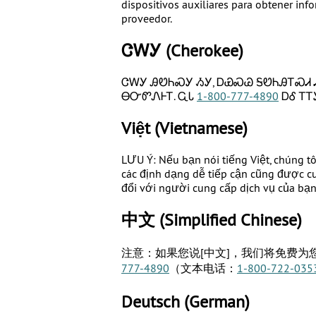
dispositivos auxiliares para obtener inf
proveedor.
ᏣᎳᎩ
(Cherokee)
ᏣᎳᎩ ᎯᏬᏂᏍᎩ ᏱᎩ, ᎠᏯᏍᏊ ᎦᏬᏂᎯᎢᏍᏗ Ꮧ
ᎾᏅᏛᏁᎰᎢ. ᏩᏓ
1-800-777-4890
ᎠᎴ ᎢᎢ
Việt
(Vietnamese)
LƯU Ý: Nếu bạn nói tiếng Việt, chúng t
các định dạng dễ tiếp cận cũng được cu
đổi với người cung cấp dịch vụ của bạn
中文
(Simplified Chinese)
注意：如果您说[中文]，我们将免费
777-4890
（文本电话：
1-800-722-035
Deutsch
(German)