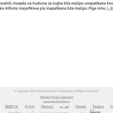
hili, msaada na huduma za lugha bila malipo unapatikana kwako
tika mifumo inayofikiwa pia inapatikana bila malipo. Piga simu
1-8
© Copyright 2026 CommunityCare of Oklahoma. All Rights Reserved.
Website Privacy Statement
Language Assistance
繁體中文
한국어
Deutsch
العربية
Hmoob
Tagalog
F