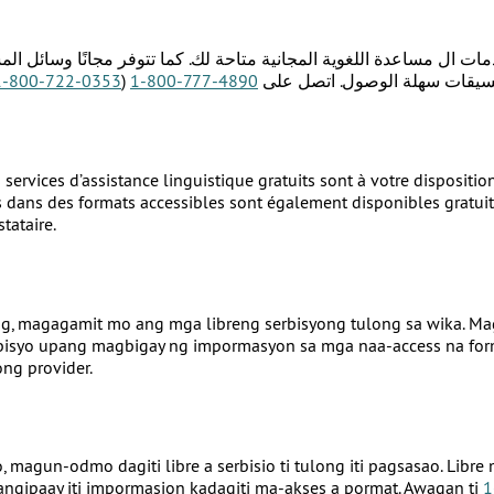
دمات ال مساعدة اللغوية المجانية متاحة لك. كما تتوفر مجانًا وسائل ال
1-800-722-0353
)
1-800-777-4890
نسيقات سهلة الوصول. اتصل على
services d’assistance linguistique gratuits sont à votre disposition.
s dans des formats accessibles sont également disponibles gratui
stataire.
og, magagamit mo ang mga libreng serbisyong tulong sa wika. Ma
erbisyo upang magbigay ng impormasyon sa mga naa-access na fo
ong provider.
magun-odmo dagiti libre a serbisio ti tulong iti pagsasao. Libr
angipaay iti impormasion kadagiti ma-akses a pormat. Awagan ti
1