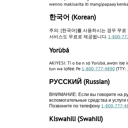
wenno makisarita iti mangipapaay kenka
한국어
(Korean)
주의: [한국어]를 사용하시는 경우 무료
서비스도 무료로 제공됩니다.
1-800-77
Yorùbá
AKIYESI: Ti o ba n sọ Yorùbá, awọn iṣẹ i
tun wa lọfẹẹ. Pe
1-800-777-4890
(TTY:
РУССКИЙ
(Russian)
ВНИМАНИЕ: Если вы говорите на рус
вспомогательные средства и услуги
Позвоните по телефону
1-800-777-4
Kiswahili
(Swahili)