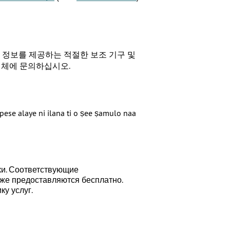
로 정보를 제공하는 적절한 보조 기구 및
업체에 문의하십시오.
pese alaye ni ilana ti o ṣee ṣamulo naa
ки. Соответствующие
же предоставляются бесплатно.
ку услуг.