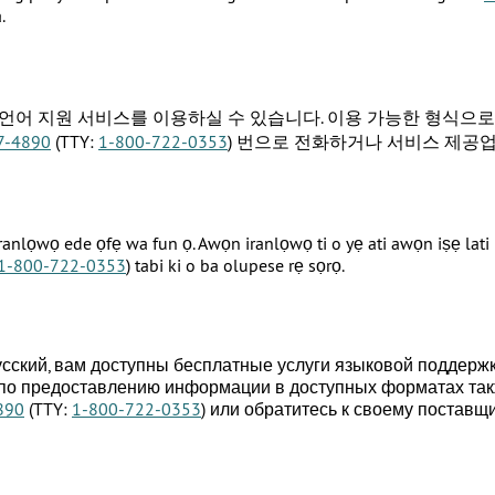
.
 언어 지원 서비스를 이용하실 수 있습니다. 이용 가능한 형식으
7-4890
(TTY:
1-800-722-0353
) 번으로 전화하거나 서비스 제공
ranlọwọ ede ọfẹ wa fun ọ. Awọn iranlọwọ ti o yẹ ati awọn iṣẹ lati 
1-800-722-0353
) tabi ki o ba olupese rẹ sọrọ.
ский, вам доступны бесплатные услуги языковой поддерж
 по предоставлению информации в доступных форматах так
890
(TTY:
1-800-722-0353
) или обратитесь к своему поставщи